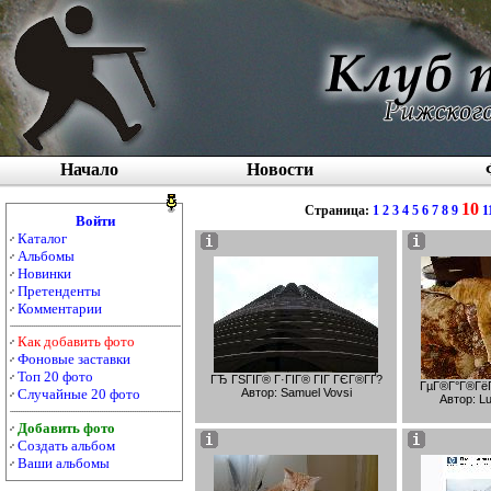
Начало
Новости
10
Страница:
1
2
3
4
5
6
7
8
9
1
Войти
Каталог
Альбомы
Новинки
Претенденты
Комментарии
Как добавить фото
Фоновые заставки
Топ 20 фото
ГЂ ГЅГІГ® Г·ГІГ® ГІГ ГЄГ®ГҐ?
ГµГ®Г°Г®ГёГ
Автор: Samuel Vovsi
Случайные 20 фото
Автор: L
Добавить фото
Создать альбом
Ваши альбомы