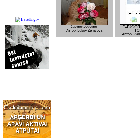
Japonokot vesnoj.
ГЏГ®ГЎГҐГ
Автор: Lubov Zaharova
ГЄГ
Автор: Vlad