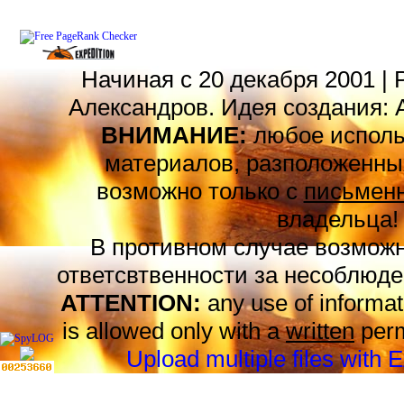
Начиная с 20 декабря 2001 | 
Александров. Идея создания: 
ВНИМАНИЕ:
любое исполь
материалов, разположенных
возможно только с
письменн
владельца!
В противном случае возможн
ответсвтвенности за несоблюде
ATTENTION:
any use of informat
is allowed only with a
written
perm
Upload multiple files with