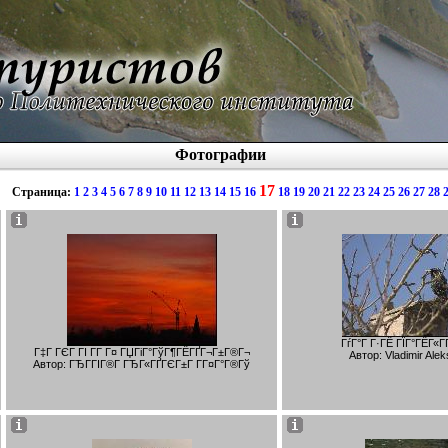
Фотографии
17
Страница:
1
2
3
4
5
6
7
8
9
10
11
12
13
14
15
16
18
19
20
21
22
23
24
25
26
27
28
ГѓГ°Г Г·ГЁ ГЇГ°ГЁГ«Г
Г‡Г ГЄГ ГІ Г­Г Г¤ ГЏГіГ°ГўГ¶ГЁГҐГ¬Г±Г®Г¬
Автор: Vladimir Ale
Автор: ГЂГ­ГІГ®Г­ ГЂГ«ГҐГЄГ±Г Г­Г¤Г°Г®Гў