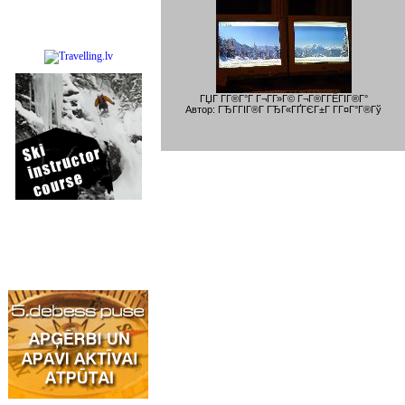
ГЏГ Г­Г®Г°Г Г¬Г­Г»Г© Г¬Г®Г­ГЁГІГ®Г°
Автор: ГЂГ­ГІГ®Г­ ГЂГ«ГҐГЄГ±Г Г­Г¤Г°Г®Гў