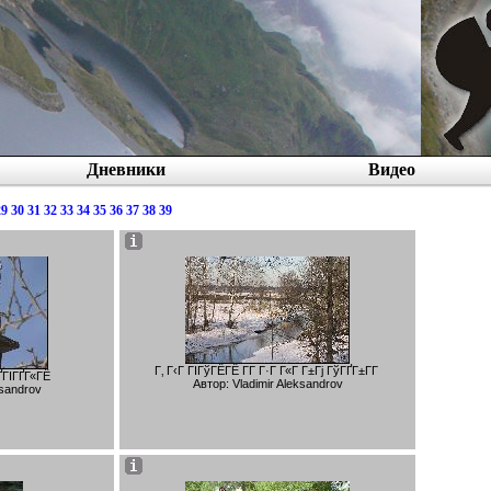
Дневники
Видео
29
30
31
32
33
34
35
36
37
38
39
Г‚ Г‹Г ГІГўГЁГЁ Г­Г Г·Г Г«Г Г±Гј ГўГҐГ±Г­Г
ҐГІГҐГ«ГЁ
Автор: Vladimir Aleksandrov
ksandrov