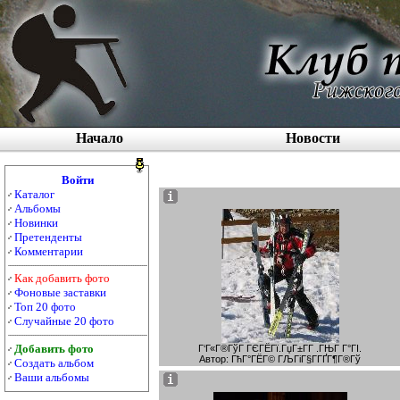
Начало
Новости
Войти
Каталог
Альбомы
Новинки
Претенденты
Комментарии
Как добавить фото
Фоновые заставки
Топ 20 фото
Случайные 20 фото
Добавить фото
Г‘Г«Г®ГўГ ГЄГЁГї.ГџГ±Г­Г .ГЊГ Г°ГІ.
Автор: ГћГ°ГЁГ© ГЉГіГ§Г­ГҐГ¶Г®Гў
Создать альбом
Ваши альбомы