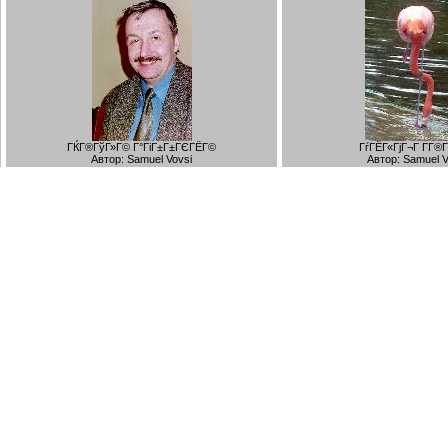
ГЌГ®ГўГ»Г© Г°ГіГ±Г±ГЄГЁГ©
ГѓГЁГ«ГјГ¬Г Г­Г®
Автор: Samuel Vovsi
Автор: Samuel V