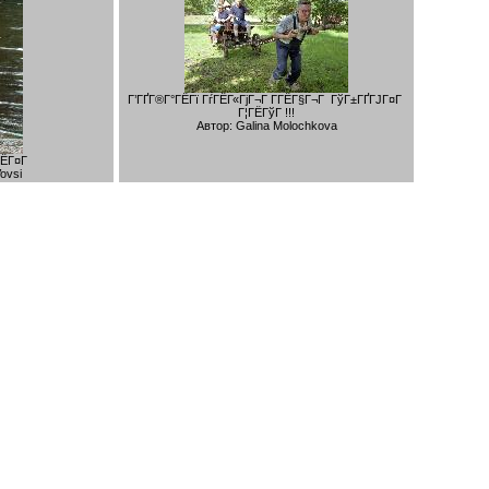
Г’ГҐГ®Г°ГЁГї ГѓГЁГ«ГјГ¬Г Г­ГЁГ§Г¬Г ГўГ±ГҐГЈГ¤Г
Г¦ГЁГўГ !!!
Автор: Galina Molochkova
ГЁГ¤Г
ovsi