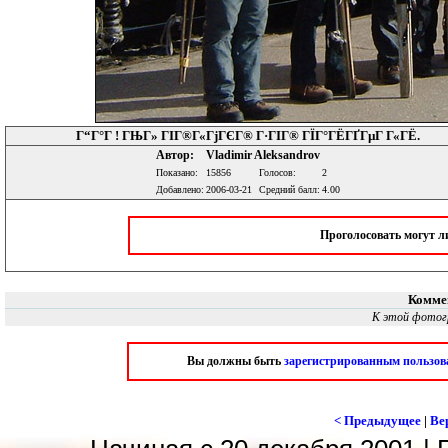
Г“Г°Г ! ГЊГ» ГІГ®Г«ГјГЄГ® Г·ГІГ® ГЇГ°ГЁГҐГµГ Г«ГЁ.
Автор:
Vladimir Aleksandrov
Показано:
15856
Голосов:
2
Добавлено:
2006-03-21
Средний балл:
4.00
Проголосовать могут 
Комме
К этой фотог
Вы должны быть
зарегистрированным пользов
< Предыдущее
|
Ве