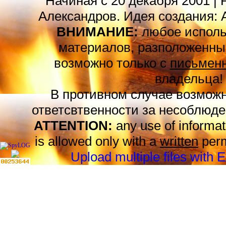
Начиная с 20 декабря 2001 | 
Александров. Идея создания: 
ВНИМАНИЕ:
любое исполь
материалов, разположенных
возможно только с
письменн
владельца!
В противном случае возможн
ответсвтвенности за несоблюде
ATTENTION:
any use of informat
is allowed only with a
written
perm
Upload multiple files with