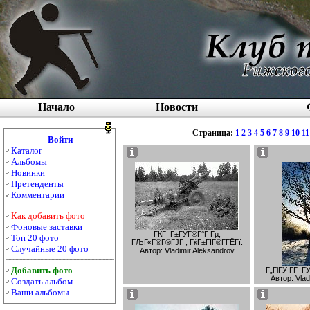
Начало
Новости
Страница:
1
2
3
4
5
6
7
8
9
10
11
Войти
Каталог
Альбомы
Новинки
Претенденты
Комментарии
Как добавить фото
Фоновые заставки
ГЌГ Г±ГЎГ®Г°Г Гµ,
Топ 20 фото
ГЉГ«Г®Г®ГЈГ , ГќГ±ГІГ®Г­ГЁГї.
Случайные 20 фото
Автор: Vladimir Aleksandrov
Добавить фото
Г„ГіГЎ Г­Г Г
Автор: Vlad
Создать альбом
Ваши альбомы