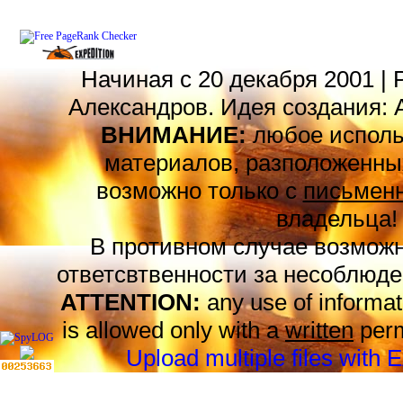
Начиная с 20 декабря 2001 | 
Александров. Идея создания: 
ВНИМАНИЕ:
любое исполь
материалов, разположенных
возможно только с
письменн
владельца!
В противном случае возможн
ответсвтвенности за несоблюде
ATTENTION:
any use of informat
is allowed only with a
written
perm
Upload multiple files with