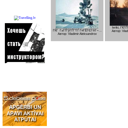
Ieriki, Г€ГҐ
ГЌГ Г±ГҐГўГҐГ°ГҐ Г¤ГЁГЄГ®Г¬ ...
Автор: Vlad
Автор: Vladimir Aleksandrov