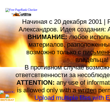
Начиная с 20 декабря 2001 | 
Александров. Идея создания: 
ВНИМАНИЕ:
любое исполь
материалов, разположенных
возможно только с
письменн
владельца!
В противном случае возможн
ответсвтвенности за несоблюде
ATTENTION:
any use of informat
is allowed only with a
written
perm
Upload multiple files with