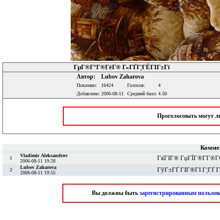
ГµГ®Г°Г®ГёГ® Г«ГҐГ¦ГЁГІГ±Гї
Автор:
Lubov Zaharova
Показано:
16424
Голосов:
4
Добавлено:
2006-08-11
Средний балл:
4.50
Проголосовать могут 
Комме
Vladimir Aleksandrov
ГќГІГ® ГџГЇГ®Г­Г®Г
1
2006-08-11 19:28
Lubov Zaharova
ГўГ±ГҐ ГІГ®ГІ Г¦ГҐ 
2
2006-08-11 19:55
Вы должны быть
зарегистрированным пользов