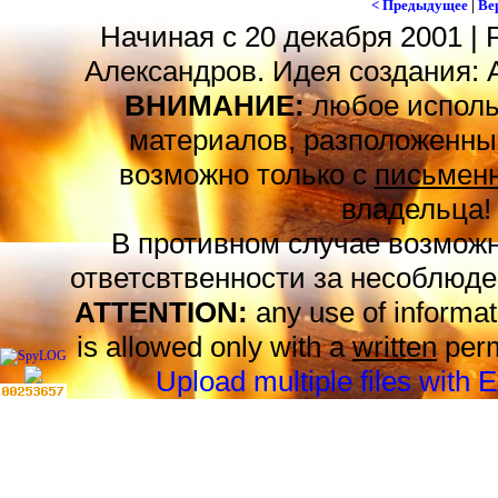
< Предыдущее
|
Ве
Начиная с 20 декабря 2001 | 
Александров. Идея создания: 
ВНИМАНИЕ:
любое исполь
материалов, разположенных
возможно только с
письменн
владельца!
В противном случае возможн
ответсвтвенности за несоблюде
ATTENTION:
any use of informat
is allowed only with a
written
perm
Upload multiple files with