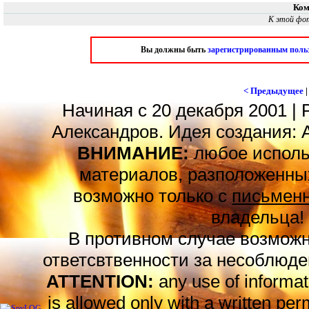
Ком
К этой фо
Вы должны быть
зарегистрированным поль
< Предыдущее
Начиная с 20 декабря 2001 | 
Александров. Идея создания: 
ВНИМАНИЕ:
любое исполь
материалов, разположенных
возможно только с
письменн
владельца!
В противном случае возможн
ответсвтвенности за несоблюде
ATTENTION:
any use of informat
is allowed only with a
written
perm