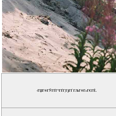
-ГЏГ®ГЎГҐГ°ГҐГ¦ГјГҐ ГЉГ®Г«ГЄГЁ.