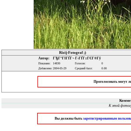
Rizij-Fotograf ;)
Автор:
ГЂГ°ГІГҐГ¬ Г‹ГҐГ±ГЄГ®Гў
Показано:
14830
Голосов:
0
Добавлено:
2004-05-29
Средний балл:
0.00
Проголосовать могут 
Комме
К этой фотог
Вы должны быть
зарегистрированным пользов