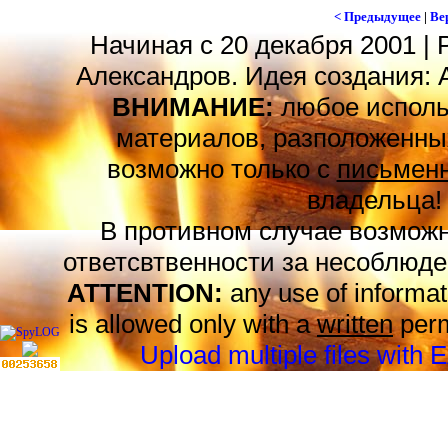
< Предыдущее
|
Ве
Начиная с 20 декабря 2001 | 
Александров. Идея создания: 
ВНИМАНИЕ:
любое исполь
материалов, разположенных
возможно только с
письменн
владельца!
В противном случае возможн
ответсвтвенности за несоблюде
ATTENTION:
any use of informat
is allowed only with a
written
perm
Upload multiple files with