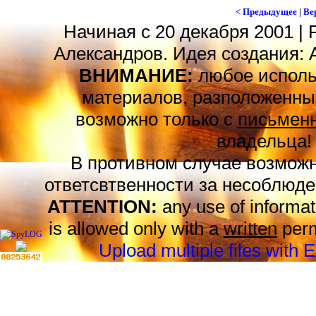
< Предыдущее
|
Ве
Начиная с 20 декабря 2001 | 
Александров. Идея создания: 
ВНИМАНИЕ:
любое исполь
материалов, разположенных
возможно только с
письменн
владельца!
В противном случае возможн
ответсвтвенности за несоблюде
ATTENTION:
any use of informat
is allowed only with a
written
perm
Upload multiple files with