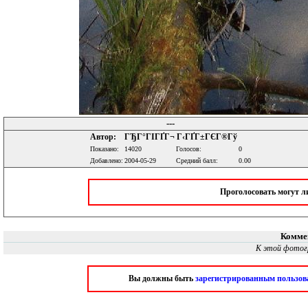
---
Автор:
ГЂГ°ГІГҐГ¬ Г‹ГҐГ±ГЄГ®Гў
Показано:
14020
Голосов:
0
Добавлено:
2004-05-29
Средний балл:
0.00
Проголосовать могут 
Комме
К этой фотог
Вы должны быть
зарегистрированным пользов