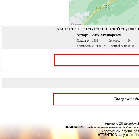
ГЉГ Г°ГІГ Г¬Г Г°ГёГ°ГіГІГ ГЇГҐГ°ГўГ®ГЈГ
Автор:
Alex Krasnoperov
Показано:
1659
Голосов:
0
Добавлено:
2021-08-24
Средний балл:
0.00
Вы должны б
Начиная с 20 декабря 2
ВНИМАНИЕ:
любое использование любых мат
В противном случае воз
ATTENTION:
any use of in