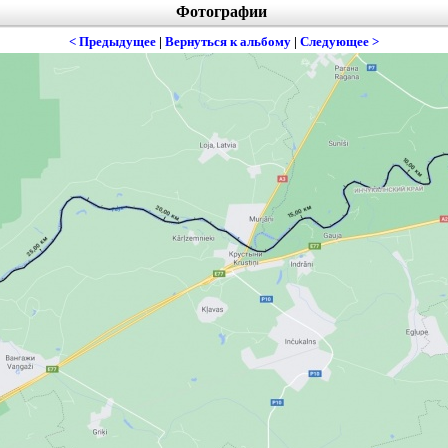
Фотографии
< Предыдущее
|
Вернуться к альбому
|
Следующее >