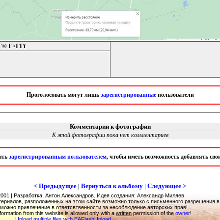
® Г¤Г­Гї
Проголосовать могут лишь
зарегистрированные
пользователи
Комментарии к фотографии
К этой фотографии пока нет комментариев
ыть
зарегистрированным пользователем
, чтобы иметь возможность добавлять св
< Предыдущее
|
Вернуться к альбому
|
Следующее >
001 | Разработка: Антон Александров. Идея создания: Александр Миляев.
ериалов, разположенных на этом сайте возможно только с
письменного
разрешения в
можно привлечение в ответсвтвенности за несоблюдение авторских прав!
formation from this website is allowed only with a
written
permission of the
owner
!
Upload multiple files with EAFlashUpload