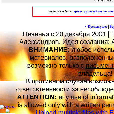
К этой фотог
Вы должны быть
зарегистрированным пользов
< Предыдущее
|
Ве
Начиная с 20 декабря 2001 | 
Александров. Идея создания: 
ВНИМАНИЕ:
любое исполь
материалов, разположенных
возможно только с
письменн
владельца!
В противном случае возможн
ответсвтвенности за несоблюде
ATTENTION:
any use of informat
is allowed only with a
written
perm
Upload multiple files with