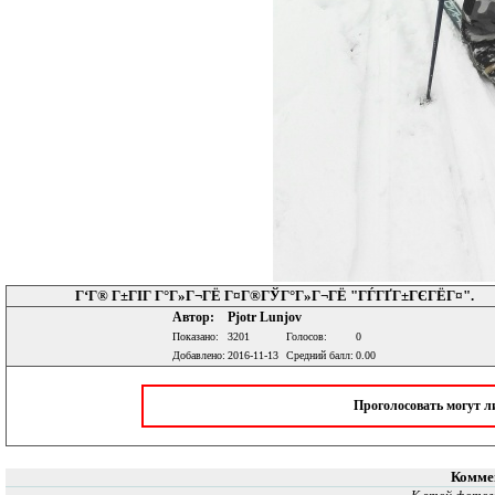
Г‘Г® Г±ГІГ Г°Г»Г¬ГЁ Г¤Г®ГЎГ°Г»Г¬ГЁ "ГЃГҐГ±ГЄГЁГ¤".
Автор:
Pjotr Lunjov
Показано:
3201
Голосов:
0
Добавлено:
2016-11-13
Средний балл:
0.00
Проголосовать могут 
Комме