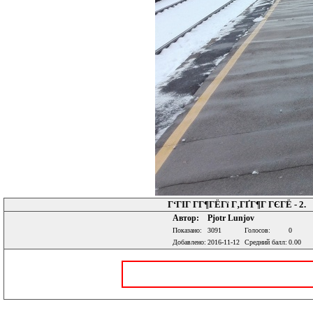
Г‘ГІГ Г­Г¶ГЁГї Г‚ГҐГ¶Г ГЄГЁ - 2.
Автор:
Pjotr Lunjov
Показано:
3091
Голосов:
0
Добавлено:
2016-11-12
Средний балл:
0.00