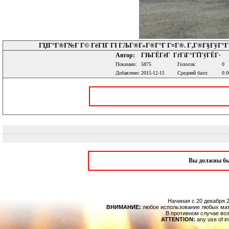
ГЏГ°Г®Г№Г Г© ГёГІГ ГІ ГЉГ®Г«Г®Г°Г Г¤Г®. Г‚Г®Г§ГўГ°Г Г
Автор:
ГЊГЁГёГ ГѓГіГ°ГҐГўГЁГ·
Показано:
5875
Голосов:
0
Добавлено:
2015-12-15
Средний балл:
0.0
Вы должны б
Начиная с 20 декабря 2
ВНИМАНИЕ:
любое использование любых мат
В противном случае воз
ATTENTION:
any use of in