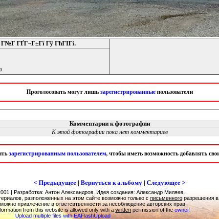
№Г ГҐГ¬Г±Гї Гў ГћГІГі.
0
Проголосовать могут лишь
зарегистрированные
пользователи
Комментарии к фотографии
К этой фотографии пока нет комментариев
ыть
зарегистрированным пользователем
, чтобы иметь возможность добавлять св
< Предыдущее
|
Вернуться к альбому
|
Следующее >
001 | Разработка: Антон Александров. Идея создания: Александр Миляев.
ериалов, разположенных на этом сайте возможно только с
письменного
разрешения в
можно привлечение в ответсвтвенности за несоблюдение авторских прав!
formation from this website is allowed only with a
written
permission of the
owner
!
Upload multiple files with EAFlashUpload