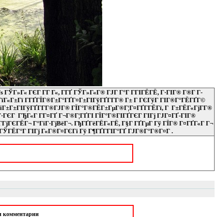
 ГЎГ»Г« ГЄГ Г­Г Г«, Г­ГҐ ГЎГ»Г«Г® ГЈГ Г°Г Г­ГІГЁГЁ, Г·ГІГ® Г®Г­ Г­
ГїГ«Г±Гї Г­ГҐГЇГ®Г±Г°ГҐГ¤Г±ГІГўГҐГ­Г­Г® Г± Г ГЄГўГ ГІГ®Г°ГЁГҐГ©
ГіГ±Г±ГІГўГҐГ­Г­Г®ГЈГ® ГЇГ°Г®ГЁГ±ГµГ®Г¦Г¤ГҐГ­ГЁГї, Г Г±ГЁГ«ГјГ­Г®
·ГЄГ ГЂГ«Г Г­Г¤ГҐ Г¬Г®Г¦ГҐГІ ГЇГ°Г®ГІГҐГЄГ ГІГј ГЈГ¤ГҐ-ГІГ®
ГјГЄГЁГ¬ Г°ГіГ·ГјВёГ¬. ГђГҐГёГЁГ«ГЁ, Г§Г ГҐГµГ Гў ГЇГ® Г¤ГҐГ«Г Г¬
ЎГЁГ°Г ГІГј Г«Г®Г¤ГЄГі Гў Г¶ГҐГ­ГІГ°ГҐ ГЈГ®Г°Г®Г¤Г .
ои комментарии