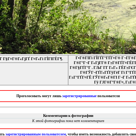
Г•Г®ГІГї ГЇГҐГ°ГҐГ¤Г® Г¬Г­Г®Гѕ
 Г§Г¤Г®Г«ГјГҐ Г¤Г«Гї ГЇГІГЁГ¶.
Г®Г°Г¬Г Г«ГјГ­Г® Г±Г®ГҐГ¤ГЁГ­
Г®Г§ГҐГ°Г . ГЉГ Г­Г Г«Г» ГЁГ±ГЄ
Г®ГЎГ¬ГҐГ«ГҐГўГёГ Гї Г°ГҐГ
Г±Г°ГҐГ¤ГЁ ГЎГ®Г«Г®ГІ Г¬Г Г«ГҐГ­
Гў ГЈГ®Г°Г®Г¤, Г±Г®Г
Проголосовать могут лишь
зарегистрированные
пользователи
Комментарии к фотографии
К этой фотографии пока нет комментариев
ыть
зарегистрированным пользователем
, чтобы иметь возможность добавлять св