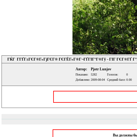
ГЌГ Г­ГҐГ±ГЄГ®Г«ГјГЄГ® ГЄГЁГ«Г®Г¬ГҐГІГ°Г®Гў - ГІГ ГЄГ®ГҐ Г°Г
Автор:
Pjotr Lunjov
Показано:
5282
Голосов:
0
Добавлено:
2009-08-04
Средний балл:
0.00
Вы должны б