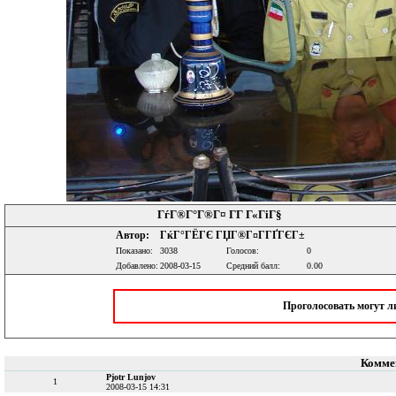
ГѓГ®Г°Г®Г¤ ГГ Г«ГіГ§
Автор:
ГќГ°ГЁГЄ ГЏГ®Г¤Г­ГҐГЄГ±
Показано:
3038
Голосов:
0
Добавлено:
2008-03-15
Средний балл:
0.00
Проголосовать могут 
Комме
Pjotr Lunjov
1
2008-03-15 14:31