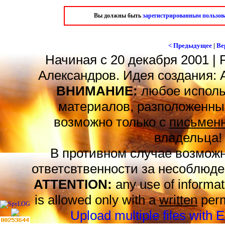
Вы должны быть
зарегистрированным пользов
< Предыдущее
|
Ве
Начиная с 20 декабря 2001 | 
Александров. Идея создания: 
ВНИМАНИЕ:
любое исполь
материалов, разположенных
возможно только с
письменн
владельца!
В противном случае возможн
ответсвтвенности за несоблюде
ATTENTION:
any use of informat
is allowed only with a
written
perm
Upload multiple files with