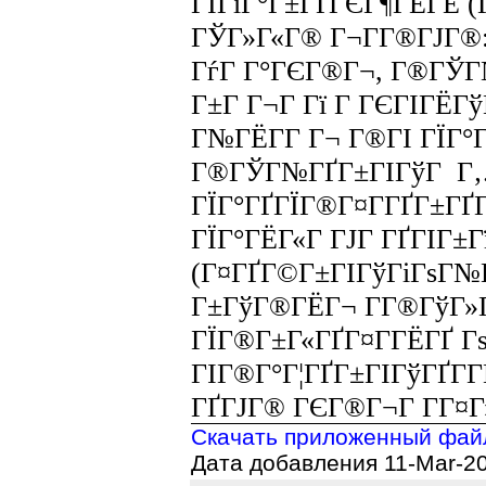
ГІГіГ°Г±ГҐГЄГ¶ГЁГЁ (
ГЎГ»Г«Г® Г¬Г­Г®ГЈГ®:
ГѓГ Г°ГЄГ®Г¬, Г®ГЎГ№
Г±Г Г¬Г Гї Г ГЄГІГЁГўГ
Г№ГЁГ­Г Г¬ Г®ГІ ГЇГ°
Г®ГЎГ№ГҐГ±ГІГўГ Г‚.
ГЇГ°ГҐГЇГ®Г¤Г­ГҐГ±ГҐГ
ГЇГ°ГЁГ«Г ГЈГ ГҐГІГ±Г
(Г¤ГҐГ©Г±ГІГўГіГѕГ№Г
Г±ГўГ®ГЁГ¬ Г­Г®ГўГ»Г
ГЇГ®Г±Г«ГҐГ¤Г­ГЁГҐ Г
ГІГ®Г°Г¦ГҐГ±ГІГўГҐГ­Г
ГҐГЈГ® ГЄГ®Г¬Г Г­Г¤Г
Скачать приложенный фай
Дата добавления 11-Mar-20