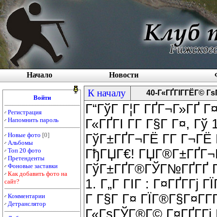
Начало
Новости
К началу
40-Г«ГҐГІГ­ГЁГ© Г
Войти
Г“ГўГ Г¦Г ГҐГ¬Г»ГҐ Г¤
Регистрация
Напомнить пароль
Г«ГҐГІ Г­Г Г§Г Г¤, Г
Новые фото
[0]
ГўГ±ГҐГ¬ГЁ Г­Г Г¬ГЁ
Альбомы
Топ 20 фото
ГђГЏГ€! ГЏГ®Г±ГҐГ¬Г
Претенденты
ГўГ±ГҐГ®ГЎГ№ГҐГҐ Г®
Фоновые заставки
Как добавить фото на
1. Г„Г ГІГ : Г¤ГҐГ­Гј
сайт?
Г Г§Г Г¤ ГЇГ®Г§Г¤Г­ГҐ
Комментарии
Детранслятор
Г«ГѕГЎГ®Г© Г¤ГҐГ­Гј Г