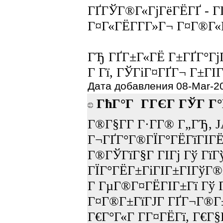
ГҐГЎГ®Г«ГјГёГЁГҐ - Г­
Г¤Г«ГЁГ­Г­Г»Г¬ Г¤Г®Г«
ГЂ ГҐГ±Г«ГЁ Г±ГҐГ°ГјГ
Г Гї, ГЎГіГ¤ГҐГ¬ Г±ГІГ
Дата добавления 08-Mar-20
ГћГ°Г ГГЄГ ГЎГ Г°
Г®Г§Г­Г Г·Г­Г® Г„ГЂ, 
Г¬ГҐГ°Г®ГЇГ°ГЁГїГІГЁГ
Г®ГЎГїГ§Г ГІГј Гў Гї
ГЇГ°ГЁГ±ГіГІГ±ГІГўГ®Г
Г ГµГ®Г¤ГЁГІГ±Гї Гў 
Г¤Г®Г±ГїГЈГ ГҐГ¬Г®Г±Г
Г€Г°Г«Г Г­Г¤ГЁГї, Г€Г§