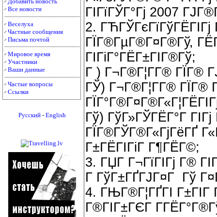
Добавить новость
ГІГїГЎГ°Гј 2007 ГЈГ®Г
Все новости
2. ГЋГЎГєГїГўГЁГІГј
Веселуха
Частные сообщения
ГЇГ®ГµГ®Г¤Г®Гў, ГЁГ­
Письма почтой
ГІГіГ°ГЁГ±ГІГ®Гў;
Мировое время
Участники
Г ) Г¬Г®Г¦Г­Г® ГЇГ® 
Ваши данные
ГЎ) Г¬Г®Г¦Г­Г® ГЇГ® 
Частые вопросы
Ссылки
ГЇГ°Г®Г¤Г®Г«Г¦ГЁГІГј
Гў) ГўГ»ГЎГЁГ°Г ГІГј
Русский
-
English
ГЇГ®ГЎГ®Г«ГјГёГҐ Г«
Г±ГЁГІГіГ Г¶ГЁГ©;
3. ГЏГ Г¬ГїГІГј Г® ГІ
Г ГўГ±ГҐГЈГ¤Г Гў Г¤
4. ГЊГ®Г¦ГҐГІ Г±ГІГ 
Г®ГІГ±ГЄГ Г­ГЁГ°Г®Гў