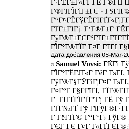
Г·ГЁГ±Г«ГҐ ГЁ Г®ГІГ
Г®ГІГЇГіГ±ГЄ - ГЅГІГ®
Г“Г¤ГЁГўГЁГІГҐГ«ГјГ­
ГҐГ±ГІГј. Г‘Г®Г±Г·ГЁ
ГўГ®Г±ГЄГ°ГҐГ±ГҐГ­ГЁ
ГЇГ°Г®ГЇГ Г¤Г ГҐГІ Г§Г°
Дата добавления 08-Mar-20
Samuel Vovsi:
ГЌГі Г
ГЇГ°ГЁГЈГ«Г ГёГ ГѕГ
ГўГ®Г§ГЎГіГ¦Г¤Г ГѕГІ
Г¤Г°Г Г§Г­ГїГІ, ГЇГ®Г
Г ГІГҐГЇГҐГ°Гј ГЁ Гў 
ГҐГ№ГҐ Гў ГїГўГ®Г·Г­Г
Г ГёГҐГ© Г“Г‘Г› ГўГ® 
ГЄГ ГЄ Г¤Г Г«ГҐГЄГ®?