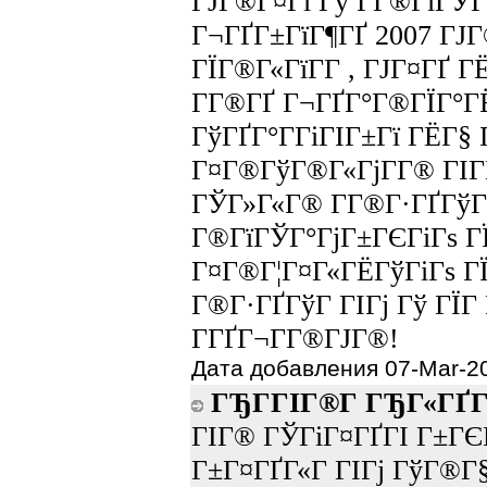
ГЈГ®Г¤Гі Гў Г­Г®ГїГЎГ
Г¬ГҐГ±ГїГ¶ГҐ 2007 ГЈГ
ГЇГ®Г«ГїГ­Г , ГЈГ¤ГҐ 
Г­Г®ГҐ Г¬ГҐГ°Г®ГЇГ°ГЁ
ГўГҐГ°Г­ГіГІГ±Гї ГЁГ
Г¤Г®ГўГ®Г«ГјГ­Г® ГІГ
ГЎГ»Г«Г® Г­Г®Г·ГҐГўГ Г
Г®ГїГЎГ°ГјГ±ГЄГіГѕ ГЇ
Г¤Г®Г¦Г¤Г«ГЁГўГіГѕ 
Г®Г·ГҐГўГ ГІГј Гў ГЇГ 
Г­ГҐГ¬Г­Г®ГЈГ®!
Дата добавления 07-Mar-20
ГЂГ­ГІГ®Г­ ГЂГ«ГҐГ
ГІГ® ГЎГіГ¤ГҐГІ Г±ГЄГ
Г±Г¤ГҐГ«Г ГІГј ГўГ®