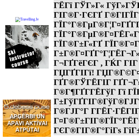
ГЁГї ГЎГ»Г« ГўГ»ГЎГ
ГІГ®Г·ГЄГҐ Г®ГІГЇГ
ГЇГ°Г®ГµГ®Г¦Г¤ГҐГ­
ГЇГ°Г®ГµГ®Г¤ГЁГ«Г®
ГЇГ®Г±Г«ГҐ ГЇГ®Г¤Г
Г±Г®Г¤ГҐГ°Г¦ГЁГ¬Г
Г¬ГҐГёГЄГ , ГЌГ ГІГ
ГЏГҐГІГї! ГЏГ®Г©Г¤
ГҐГ®ГЎГЁГІГ ГҐГ¬Г
Г®Г¶ГҐГ­ГЁГўГ Гї Г
Г±ГўГҐГІГ®ГўГ®ГЈГ®
Г®ГЈГ°Г Г­ГЁГ·ГЁГІ
Г¤Г®Г±ГІГ®ГЇГ°ГЁГ¬
ГЄГ®ГІГ®Г°ГіГѕ ГіГ