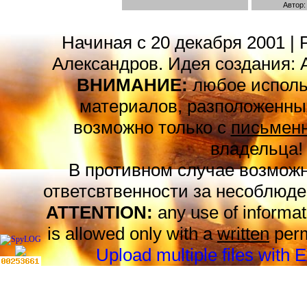
Автор: 
Начиная с 20 декабря 2001 | 
Александров. Идея создания: 
ВНИМАНИЕ:
любое исполь
материалов, разположенных
возможно только с
письменн
владельца!
В противном случае возможн
ответсвтвенности за несоблюде
ATTENTION:
any use of informat
is allowed only with a
written
perm
Upload multiple files with