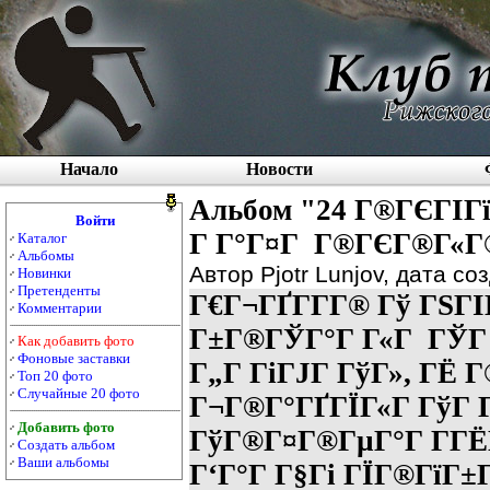
Начало
Новости
Альбом "24 Г®ГЄГІГ
Войти
Г Г°Г¤Г Г®ГЄГ®Г«Г
Каталог
Альбомы
Автор Pjotr Lunjov, дата с
Новинки
Претенденты
Г€Г¬ГҐГ­Г­Г® Гў ГЅГІ
Комментарии
Г±Г®ГЎГ°Г Г«Г ГЎГ 
Как добавить фото
Фоновые заставки
Г„Г ГіГЈГ ГўГ», ГЁ 
Топ 20 фото
Случайные 20 фото
Г¬Г®Г°ГҐГЇГ«Г ГўГ 
Добавить фото
ГўГ®Г¤Г®ГµГ°Г Г­Г
Создать альбом
Ваши альбомы
Г‘Г°Г Г§Гі ГЇГ®ГїГ