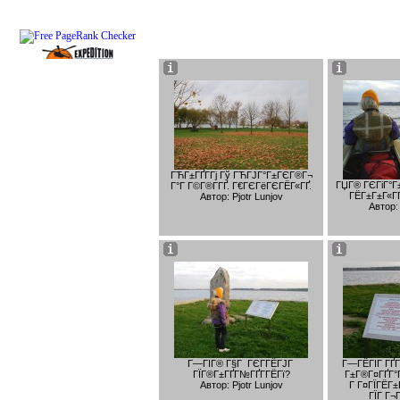
ГЋГ±ГҐГ­Гј Гў ГЋГЈГ°Г±ГЄГ®Г¬
ГЏГ® ГЄГіГ°Г±
Г°Г Г©Г®Г­ГҐ. Г€ГЄГёГЄГЁГ«ГҐ.
ГЁГ±Г±Г«ГҐ
Автор: Pjotr Lunjov
Автор: 
Г—ГІГ® Г§Г ГЄГ­ГЁГЈГ
Г—ГЁГІГ ГҐГ
ГЇГ®Г±ГҐГ№ГҐГ­ГЁГї?
Г±Г®Г¤ГҐГ°
Автор: Pjotr Lunjov
Г Г¤ГЇГЁГ±
ГЇГ Г¬Г